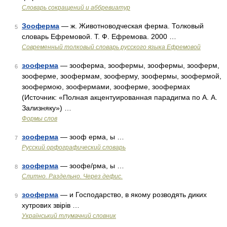
Словарь сокращений и аббревиатур
Зооферма
— ж. Животноводческая ферма. Толковый
5
словарь Ефремовой. Т. Ф. Ефремова. 2000 …
Современный толковый словарь русского языка Ефремовой
зооферма
— зооферма, зоофермы, зоофермы, зооферм,
6
зооферме, зоофермам, зооферму, зоофермы, зоофермой,
зоофермою, зоофермами, зооферме, зоофермах
(Источник: «Полная акцентуированная парадигма по А. А.
Зализняку») …
Формы слов
зооферма
— зооф ерма, ы …
7
Русский орфографический словарь
зооферма
— зоофе/рма, ы …
8
Слитно. Раздельно. Через дефис.
зооферма
— и Господарство, в якому розводять диких
9
хутрових звірів …
Український тлумачний словник