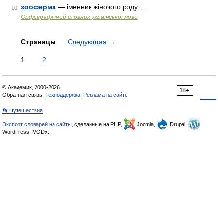
зооферма
— іменник жіночого роду …
10
Орфографічний словник української мови
Страницы
Следующая
→
1
2
© Академик, 2000-2026
18+
Обратная связь:
Техподдержка
,
Реклама на сайте
👣 Путешествия
Экспорт словарей на сайты
, сделанные на PHP,
Joomla,
Drupal,
WordPress, MODx.