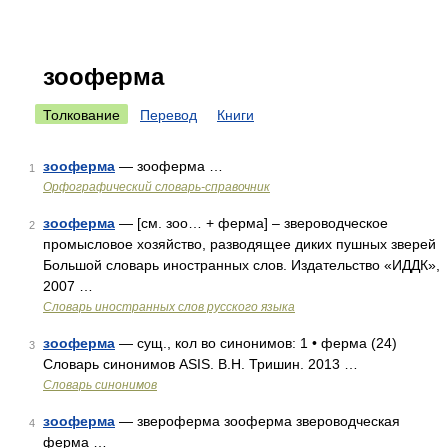
зооферма
Толкование
Перевод
Книги
зооферма
— зооферма …
1
Орфографический словарь-справочник
зооферма
— [см. зoo… + ферма] – звероводческое
2
промысловое хозяйство, разводящее диких пушных зверей
Большой словарь иностранных слов. Издательство «ИДДК»,
2007 …
Словарь иностранных слов русского языка
зооферма
— сущ., кол во синонимов: 1 • ферма (24)
3
Словарь синонимов ASIS. В.Н. Тришин. 2013 …
Словарь синонимов
зооферма
— звероферма зооферма звероводческая
4
ферма …